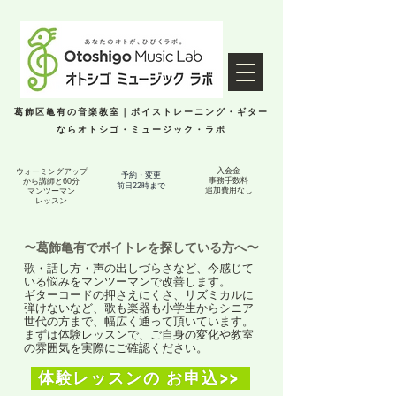
葛飾区亀有の音楽教室｜ボイストレーニング・ギター
ならオトシゴ・ミュージック・ラボ
入会金
ウォーミングアップ
予約・変更
事務手数料
から講師と60分
​前日22時まで
​追加費用なし
マンツーマン
レッスン
〜葛飾亀有でボイトレを探している方へ〜
歌・話し方・声の出しづらさなど、今感じて
いる悩みをマンツーマンで改善します。
ギターコードの押さえにくさ、リズミカルに
弾けないなど、歌も楽器も小学生からシニア
世代の方まで、幅広く通って頂いています。
​まずは体験レッスンで、ご自身の変化や教室
の雰囲気を実際にご確認ください。
体験レッスンの お申込>>